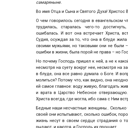
самаряныне.
Во имя Отца и Сына и Святого Духа! Христос 
О чем говорилось сегодня в евангельском ч
трудилась, старалась чего-то достигнуть
ошибалась. И вот она встречает Христа, вс
Судия, осуждая за то, что она в блуде жила
своими мужьями, но таковыми они не были –
ошибки в жизни, была порой не права – но Г
Но почему Господь пришел к ней, а не к как
несмотря на суету вокруг нее, несмотря на з
в блуде, она все равно думала о Боге. И воп
молиться? Потому что, как видно, она неодн
ей самое главное: воду живую, благодать ж
и врата в Царство Небесное отверзающую
Христа всегда, где могла, ибо сама с Ним вс
Бедные наши несчастные женщины… Сколько т
своей они испытывают, сколько ошибок, поро
жизнь несут в своем сердце страдания о той
рыдают, и каются, и Господь их прощает.