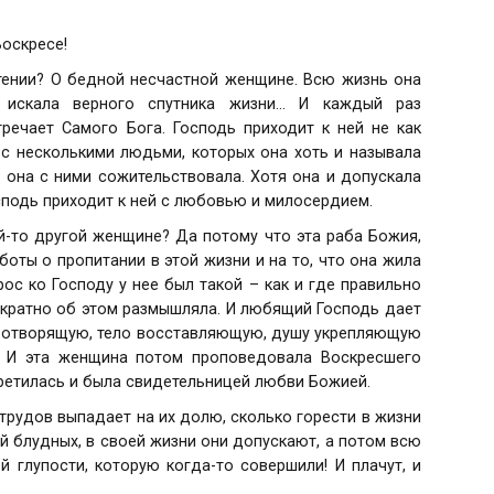
Воскресе!
тении? О бедной несчастной женщине. Всю жизнь она
, искала верного спутника жизни... И каждый раз
тречает Самого Бога. Господь приходит к ней не как
 с несколькими людьми, которых она хоть и называла
 она с ними сожительствовала. Хотя она и допускала
осподь приходит к ней с любовью и милосердием.
ой-то другой женщине? Да потому что эта раба Божия,
аботы о пропитании в этой жизни и на то, что она жила
рос ко Господу у нее был такой – как и где правильно
ократно об этом размышляла. И любящий Господь дает
ивотворящую, тело восставляющую, душу укрепляющую
. И эта женщина потом проповедовала Воскресшего
третилась и была свидетельницей любви Божией.
рудов выпадает на их долю, сколько горести в жизни
й блудных, в своей жизни они допускают, а потом всю
 глупости, которую когда-то совершили! И плачут, и