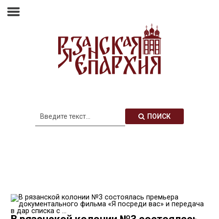
Главная
Епархия
Архиерей
Новости
Анонсы
Митрополия
ПОИСК
Медиатека
Контакты