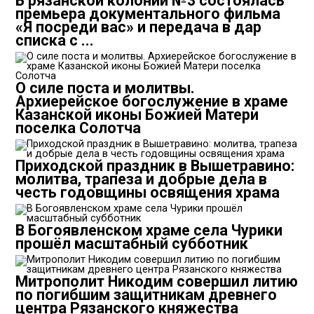
В рязанской колонии №3 состоялась
премьера документального фильма
«Я посреди вас» и передача в дар
списка с ...
О силе поста и молитвы.
Архиерейское богослужение в храме
Казанской иконы Божией Матери
поселка Солотча
Приходской праздник в Вышетравино:
молитва, трапеза и добрые дела в
честь годовщины освящения храма
В Богоявленском храме села Чурики
прошёл масштабный субботник
Митрополит Никодим совершил литию
по погибшим защитникам древнего
центра Рязанского княжества