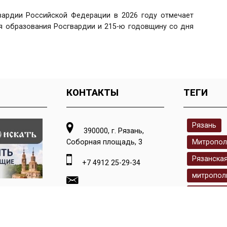
вардии Российской Федерации в 2026 году отмечает
я образования Росгвардии и 215-ю годовщину со дня
КОНТАКТЫ
ТЕГИ
Рязань
390000, г. Рязань,
Соборная площадь, 3
Митропол
Рязанска
+7 4912 25-29-34
митропол
кафедрал
press.ryazeparh@gmail.com