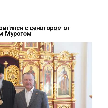
етился с сенатором от
ем Мурогом