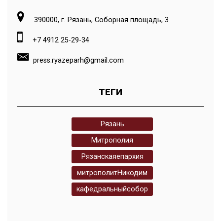
390000, г. Рязань, Соборная площадь, 3
+7 4912 25-29-34
press.ryazeparh@gmail.com
ТЕГИ
Рязань
Митрополия
Рязанскаяепархия
митрополитНикодим
кафедральныйсобор