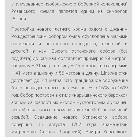
стилизованное изображение с Соборной колокольней
Рязанского кремля является одним из символов
Рязани.
Постройка нового летнего храма рядом с древним
Рождественским собором была обусловлена малыми
размерами и ветхостью последнего, теснотой и
духотой в нем. Высота Успенского собора (без
подклета) до карниза составляет примерно 28 метров,
в ширину – 31 метр, в длину – 45 метров, а с галереями
– 41 метр в ширину и 56 метров в длину. Ширина стен
достигает до 2,4 метра. Это грандиозное сооружение
было возведено всего за семь лет — с 1693 по 1699
год. Собор построен в стиле «нарышкинского барокко»
зодчим из крепостных Яковом Бухвостовым и украшен
редкой для своего времени кружевной белокаменной
резьбой. Освящение нового Успенского собора
совершил 15 августа 1702 года знаменитый
митрополит Стефан (Яворский). Внутри Успенского