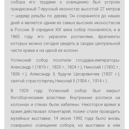
собора его трудами к освящению был устроен
грандиозный 7-ярусный иконостас высотой 27 метров
— шедевр резьбы по дереву. Он сохранился до наших
дней и является одним из самых высоких иконостасов
в России. В середине XIX века собор поновлялся, и в
1865 году его украсили росписями, фрагменты
которых можно сегодня увидеть в сводах центральной
части храма и на одной из колонн.
Успенский собор посетили государи-императоры:
Александр I (1819 г., 1820 г., 1824 г.); Николай I (1832 г.,
1836 г.); Александр II, будучи Цесаревичем (1837 г.);
святой страстотерпец Николай II (1904 г., 1914 г.).
В 1929 году Успенский собор был закрыт
богоборческими властями. Внутренние росписи на
колоннах и стенах были забелены. Некоторое время в
храме действовал планетарий, позже стали проводить
музейные выставки. 14 июня 1992 года было вновь
совершено освящение собора, но выставки в нем