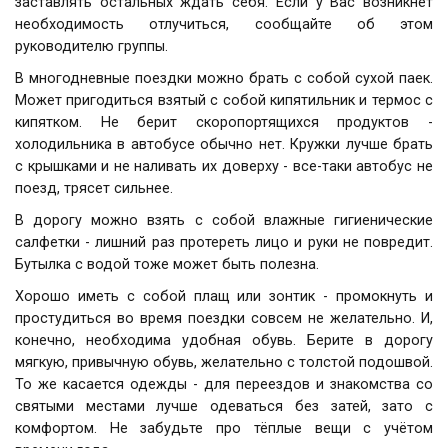
заставлять остальных ждать себя. Если у Вас возникнет
необходимость отлучиться, сообщайте об этом
руководителю группы.
В многодневные поездки можно брать с собой сухой паек.
Может пригодиться взятый с собой кипятильник и термос с
кипятком. Не берит скоропортящихся продуктов -
холодильника в автобусе обычно нет. Кружки лучше брать
с крышками и не наливать их доверху - все-таки автобус не
поезд, трясет сильнее.
В дорогу можно взять с собой влажные гигиенические
салфетки - лишний раз протереть лицо и руки не повредит.
Бутылка с водой тоже может быть полезна.
Хорошо иметь с собой плащ или зонтик - промокнуть и
простудиться во время поездки совсем не желательно. И,
конечно, необходима удобная обувь. Берите в дорогу
мягкую, привычную обувь, желательно с толстой подошвой.
То же касается одежды - для переездов и знакомства со
святыми местами лучше одеваться без затей, зато с
комфортом. Не забудьте про тёплые вещи с учётом