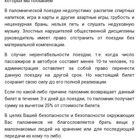
которых мы побываем
В паломнической поездке недопустимо: распитие спиртных
напитков; игра в карты и другие азартные игры; грубость и
нецензурная брань; нельзя петь и слушать недуховную
музыку. Злостных нарушителей общественной дисциплины
руководитель имеет право отстранить от поездки без
материальной компенсации.
В случае нерентабельности поездки, т.е. когда число
пассажиров в автобусе составит менее 10-ти человек, то
администрация оставляет за собой право перенести
данную поездку на другой срок. Но настоящий билет
сохранит свою силу до его полной реализации.
Если по какой-либо причине паломник возвращает данный
билет в течение 3-х дней до поездки, то паломник получает
сумму за вычетом 25% от стоимости билета.
В целях Вашей безопасности и безопасности окружающих
Вас паломников не благословляется брать вещи у
малознакомых людей на хранение или для последующей
передачи их кому-то либо.