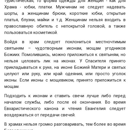
туристическая, то форма одежды для женщин - как для
Храма - юбки, платки. Мужчинам не следует надевать
шорты, а женщинам брюки, короткие юбки, открытые
платья, блузки, майки и т.д. Женщинам нельзя входить в
православную обитель с непокрытой головой, а также
пользоваться косметикой.
Войдя в храм следует поклониться местночтимым
святыням – чудотворным иконам, мощам угодников
Божиих. Помолившись, можно приложиться к святыням, но
нельзя целовать лик на иконах. У Спасителя принято
прикладываться к руке, на иконе Божией Матери и святых
целуют или руку, или край одеяния, или просто уголок
иконы. Если иконы с мощевиком, принято приложиться к
мощам.
Подходить к иконам и ставить свечи лучше либо перед
началом службы, либо после её окончания. Во время
Евхаристического канона и чтения Евангелия следует
воздержаться от передачи свечей.
В храмах нельзя громко разговаривать, тем более во время