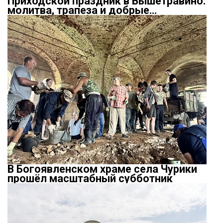
Приходской праздник в Вышетравино:
молитва, трапеза и добрые…
В Богоявленском храме села Чурики
прошёл масштабный субботник