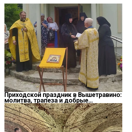
Приходской праздник в Вышетравино:
молитва, трапеза и добрые…