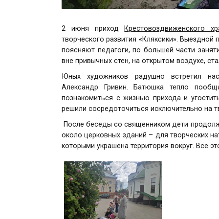
2 июня приход
Крестовоздвиженского х
творческого развития «Кляксики». Выездной 
поясняют педагоги, по большей части занят
вне привычных стен, на открытом воздухе, с
Юных художников радушно встретил наст
Александр Гривин. Батюшка тепло пообщ
познакомиться с жизнью прихода и угостить
решили сосредоточиться исключительно на т
После беседы со священником дети продолж
около церковных зданий – для творческих на
которыми украшена территория вокруг. Все эт