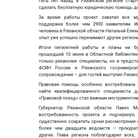
Пять лет назад в Рязанском регионе старт
сделать бесплатную юридическую помощь дос
За время работы проект охватил все му
поддержка более чем 2900 заявителям. И
человека в Рязанской области Натальей Епих
опыт уже успешно перенимают другие регион
Итоги пятилетней работы и планы на бу
прошедшей 10 июня в Областной библиотеке
только рязанские специалисты, но и предст
ФСИН России и Рязанского госуниверсит
сопровождение – для гостей выступил Рязанс
Правовая помощь особенно востребована 
найти квалифицированного специалиста 
«Правовой поезд» стал важным инструментом
Губернатор Рязанской области Павел Ма
востребованность проекта и подчеркнул,
существенно сократить сроки рассмотрения о
более чем двадцати ведомств — прокурат
других. Глава региона поблагодарил всех