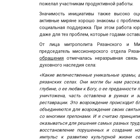
пожелал участникам продуктивной работы.
Значимость инициативы также высоко оц
активные миряне хорошо знакомы с проблема
социальная поддержка. При этом работа юр
даже для тех проблем, которые годами оста
От лица митрополита Рязанского и Мих
председатель миссионерского отдела Ряза
обращения
отмечалась неразрывная связь 
духовного наследия села:
«Какие величественные уникальные храмы, а
рязанских селах. Они могли бы нам расска
глубине, о ее любви к Богу, о ее преданности
уничтожена, часть оставлена в руинах и 
реставрации. Это возрождение происходит б
объединяются для возрождения своих святынь
со многими препонами. И я считаю принципи
оказываться для решения самых разных трудн
восстановление порушенных и создание н
импульс к развитию культурной жизни се