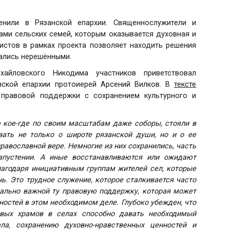
енили в Рязанской епархии. Священнослужители и
ми сельских семей, которым оказывается духовная и
истов в рамках проекта позволяет находить решения
вались нерешёнными.
айловского Никодима участников приветствовал
нской епархии протоиерей Арсений Вилков. В
тексте
правовой поддержки с сохранением культурного и
 кое-где по своим масштабам даже соборы, стояли в
зать не только о широте рязанской души, но и о ее
 православной вере. Немногие из них сохранились, часть
запустении. А иные восстанавливаются или ожидают
лагодаря инициативным группам жителей сел, которые
. Это трудное служение, которое сталкивается часто
ально важной ту правовую поддержку, которая может
остей в этом необходимом деле. Глубоко убежден, что
овых храмов в селах способно давать необходимый
ла, сохранению духовно-нравственных ценностей и