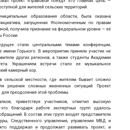
овал проект «Правовой поезд». Его главная цель —
тупной для жителей сельских территорий.
ниципальные образования области, была оказана
нициатива, запущенная Уполномоченным по правам
иной, получила признание на федеральном уровне — её
ы России.
дущее стали центральными темами конференции,
 имени Горького. В мероприятии приняли участие не
авители других регионов, а также студенты Академии
ета. Украшением встречи стало ее музыкальное
кий камерный хор.
в сельской местности, где жителям бывает сложно
для решения сложных жизненных ситуаций. Проект
 для преодоления этой проблемы.
лков, приветствуя участников, отметил высокую
 что благодаря работе экспертных групп удалось
бращений. В состав этих групп входят представители
уры, Следственного управления, управления МВД и
, кто поддержал и продолжает развивать проект, и