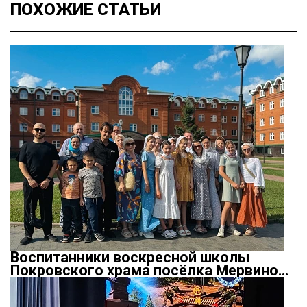
ПОХОЖИЕ
СТАТЬИ
Воспитанники воскресной школы
Покровского храма посёлка Мервино…