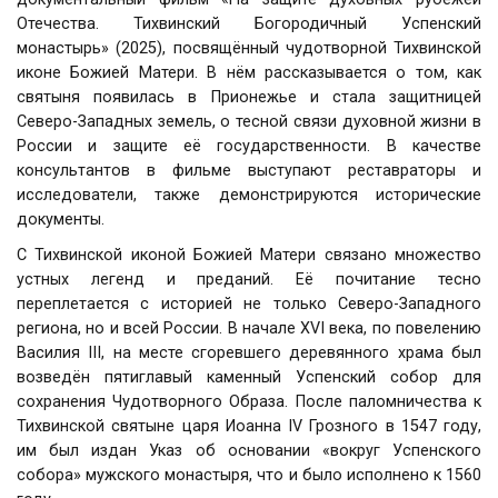
Отечества. Тихвинский Богородичный Успенский
монастырь»
(2025), посвящённый чудотворной Тихвинской
иконе Божией Матери. В нём рассказывается о том, как
святыня появилась в Прионежье и стала защитницей
Северо-Западных земель, о тесной связи духовной жизни в
России и защите её государственности. В качестве
консультантов в фильме выступают реставраторы и
исследователи, также демонстрируются исторические
документы.
С Тихвинской иконой Божией Матери связано множество
устных легенд и преданий. Её почитание тесно
переплетается с историей не только Северо-Западного
региона, но и всей России. В начале XVI века, по повелению
Василия III, на месте сгоревшего деревянного храма был
возведён пятиглавый каменный Успенский собор для
сохранения Чудотворного Образа. После паломничества к
Тихвинской святыне царя Иоанна IV Грозного в 1547 году,
им был издан Указ об основании «вокруг Успенского
собора» мужского монастыря, что и было исполнено к 1560