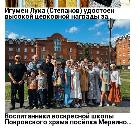
Игумен Лука (Степанов) удостоен
высокой церковной награды за…
Воспитанники воскресной школы
Покровского храма посёлка Мервино…