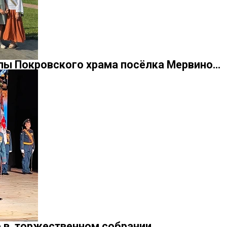
лы Покровского храма посёлка Мервино…
е в торжественном собрании,…