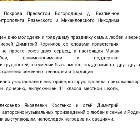
Покрова Пресвятой Богородицы д. Безлычное
итрополита Рязанского и Михайловского Никодима
щён дню молодежи и грядущему празднику семьи, любви и верно
 иерей Димитрий Корнилов со словами приветствия.
 не просто союз двух сердец, а настоящая Малая
ви, взаимопонимании и поддержке.
и трудностей, а в умении быть вместе, поддерживать друг друга
охранения семейных ценностей и традиций.
ивно участвовали в викторине, которую провела прихожанка хра
ей дочерью, выпускницей 11 класса местной школы,
ександр Яковлевич Костенко и отей Димитрий.
 авторских музыкальных произведений о любви к семье и Роди
и выступающим, напоследок наградив их овациями.