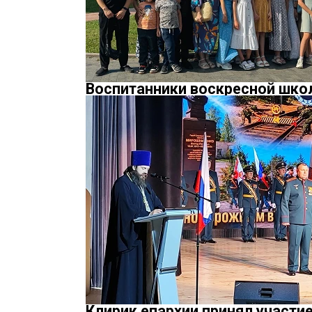
Воспитанники воскресной шко
Клирик епархии принял участи