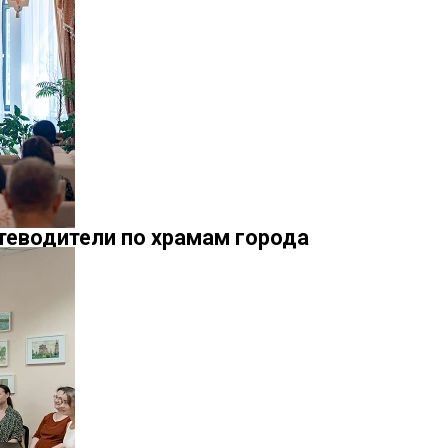
теводители по храмам города