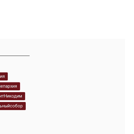
ия
яепархия
итНикодим
ьныйсобор