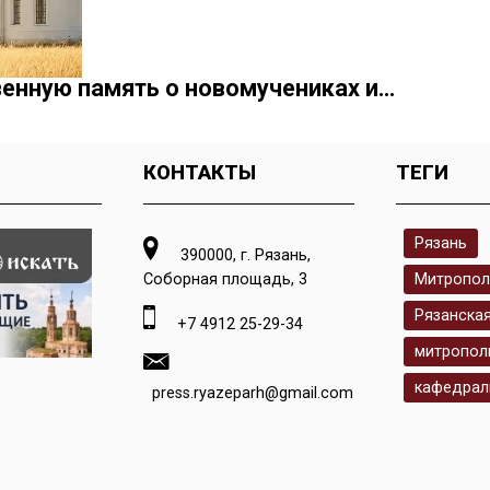
енную память о новомучениках и…
КОНТАКТЫ
ТЕГИ
Рязань
390000, г. Рязань,
Соборная площадь, 3
Митропол
Рязанска
+7 4912 25-29-34
митропол
кафедрал
press.ryazeparh@gmail.com
.