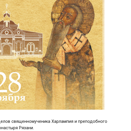
делов священномученика Харлампия и преподобного
онастыря Рязани.