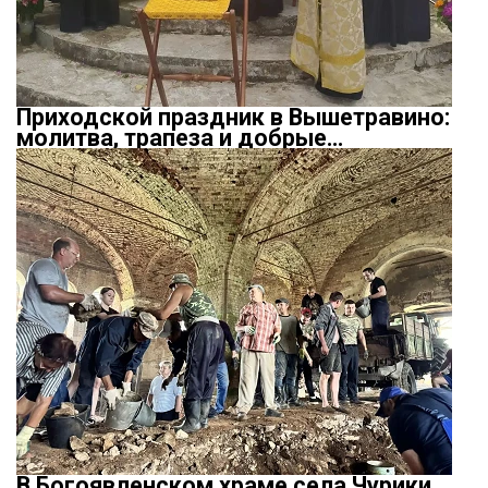
Приходской праздник в Вышетравино:
молитва, трапеза и добрые…
В Богоявленском храме села Чурики