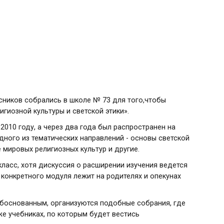
сников собрались в школе № 73 для того,чтобы
гиозной культуры и светской этики».
 2010 году, а через два года был распространен на
дного из тематических направлений - основы светской
е мировых религиозных культур и другие.
класс, хотя дискуссия о расширении изучения ведется
 конкретного модуля лежит на родителях и опекунах
обоснованным, организуются подобные собрания, где
же учебниках, по которым будет вестись