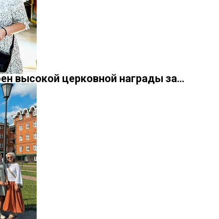
оен высокой церковной награды за…