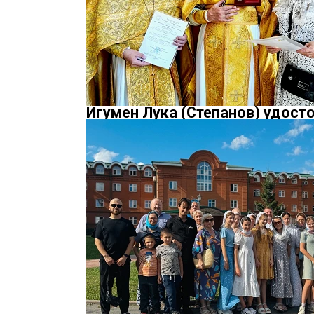
Игумен Лука (Степанов) удост