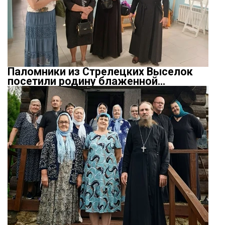
Паломники из Стрелецких Выселок
посетили родину блаженной…