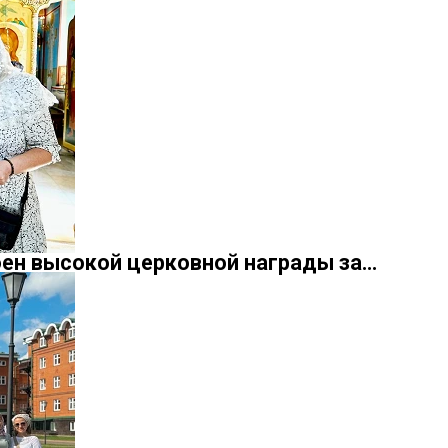
оен высокой церковной награды за…