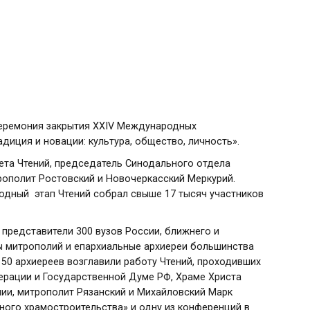
 церемония закрытия XXIV Международных
диция и новации: культура, общество, личность».
ета Чтений, председатель
Синодального отдела
рополит Ростовский и Новочеркасский Меркурий
.
одный этап Чтений собрал свыше 17 тысяч участников
, представители 300 вузов России, ближнего и
ы митрополий и епархиальные архиереи большинства
 50 архиереев возглавили работу Чтений, проходивших
дерации и Государственной Думе РФ, Храме Христа
лии, митрополит Рязанский и Михайловский Марк
ого храмостроительства» и одну из конференций в