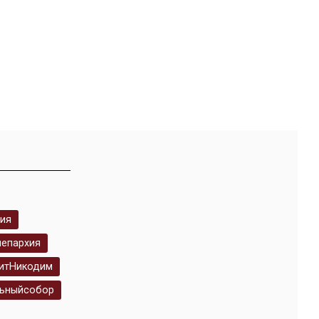
ия
яепархия
итНикодим
ьныйсобор