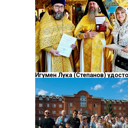
Игумен Лука (Степанов) удост