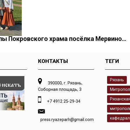
лы Покровского храма посёлка Мервино…
КОНТАКТЫ
ТЕГИ
Рязань
390000, г. Рязань,
Соборная площадь, 3
Митропол
Рязанска
+7 4912 25-29-34
митропол
кафедрал
press.ryazeparh@gmail.com