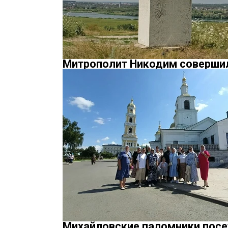
Митрополит Никодим соверши
Михайловские паломники посе