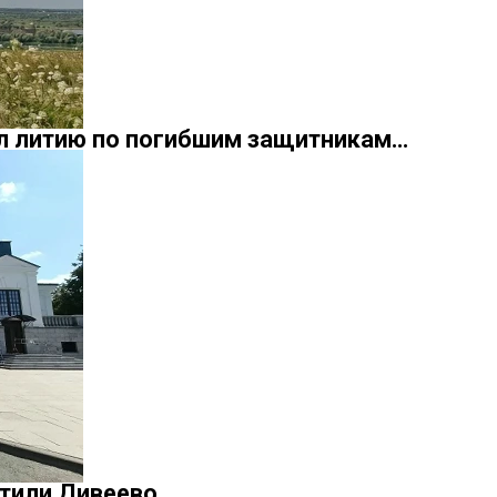
л литию по погибшим защитникам…
тили Дивеево