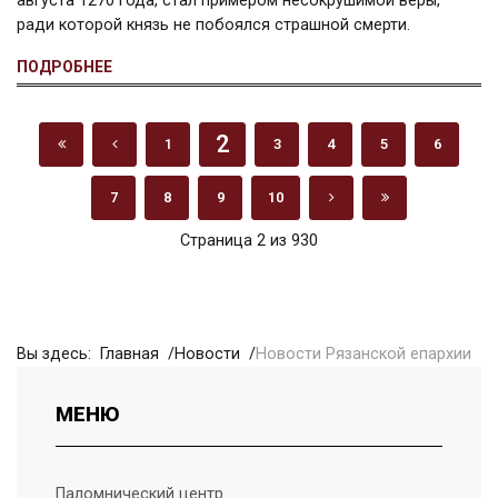
августа 1270 года, стал примером несокрушимой веры,
ради которой князь не побоялся страшной смерти.
ПОДРОБНЕЕ
2
1
3
4
5
6
7
8
9
10
Страница 2 из 930
Вы здесь:
Главная
Новости
Новости Рязанской епархии
МЕНЮ
Паломнический центр