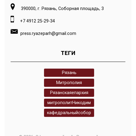
390000, г. Рязань, Соборная площадь, 3
+7 4912 25-29-34
press.ryazeparh@gmail.com
ТЕГИ
Рязань
Митрополия
Рязанскаяепархия
митрополитНикодим
кафедральныйсобор