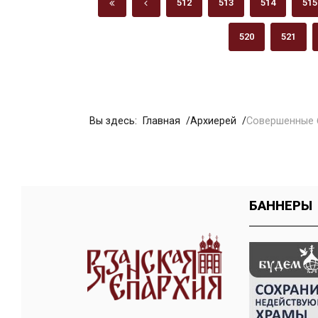
512
513
514
515
520
521
Вы здесь:
Главная
Архиерей
Совершенные 
БАННЕРЫ