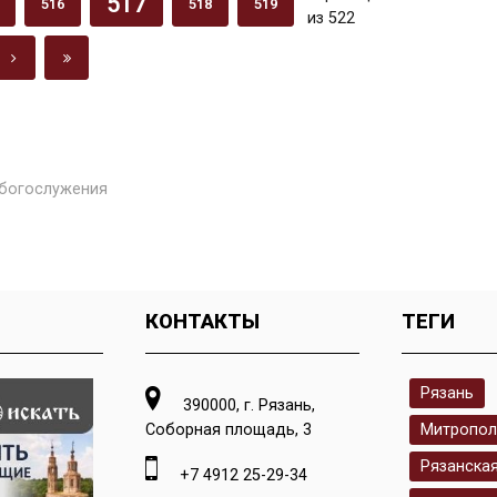
517
516
518
519
из 522
богослужения
КОНТАКТЫ
ТЕГИ
Рязань
390000, г. Рязань,
Соборная площадь, 3
Митропол
Рязанска
+7 4912 25-29-34